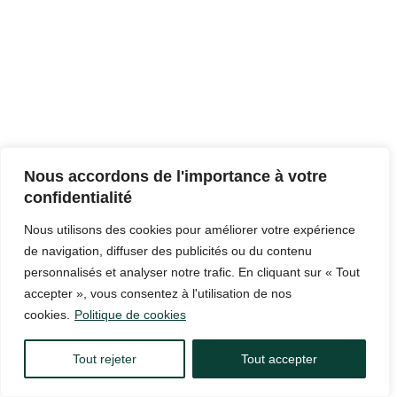
Nous accordons de l'importance à votre
confidentialité
Nous utilisons des cookies pour améliorer votre expérience
de navigation, diffuser des publicités ou du contenu
personnalisés et analyser notre trafic. En cliquant sur « Tout
Faites de chaque bouchée un délice
accepter », vous consentez à l'utilisation de nos
cookies.
Politique de cookies
N’oubliez pas que la préparation et la cuisson de la côte de
bœuf au four demandent un peu de temps et d’attention,
Tout rejeter
Tout accepter
mais le résultat en vaut largement la peine. Soyez créatif
avec les accompagnements et les assaisonnements, et