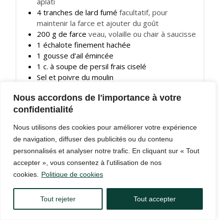
aplati
4
tranches de lard fumé
facultatif, pour
maintenir la farce et ajouter du goût
200
g
de farce
veau, volaille ou chair à saucisse
1
échalote finement hachée
1
gousse d’ail émincée
1
c.
à soupe de persil frais ciselé
Sel et poivre du moulin
Pour la cuisson
Nous accordons de l'importance à votre
2
c.
à soupe d’huile d’olive
confidentialité
10
cl
de bouillon de volaille
ou d’eau avec un
cube
Nous utilisons des cookies pour améliorer votre expérience
10
cl
de crème fraîche
facultatif, pour une sauce
de navigation, diffuser des publicités ou du contenu
onctueuse
personnalisés et analyser notre trafic. En cliquant sur « Tout
Herbes de Provence ou thym
au goût
accepter », vous consentez à l'utilisation de nos
1
feuille de laurier
cookies.
Politique de cookies
INSTRUCTIONS
Tout rejeter
Tout accepter
Étape 1 – Préparer les escalopes
Commencez par aplatir légèrement les