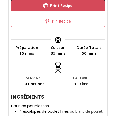
Print Recipe
Pin Recipe
Préparation
Cuisson
Durée Totale
m
m
m
15
mins
35
mins
50
mins
i
i
i
n
n
n
u
u
u
t
t
t
SERVINGS
CALORIES
e
e
e
4
Portions
320
kcal
s
s
s
INGRÉDIENTS
Pour les paupiettes
4
escalopes de poulet fines
ou blanc de poulet