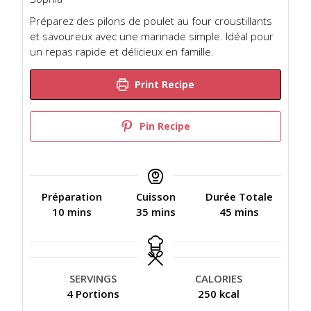
Préparez des pilons de poulet au four croustillants
et savoureux avec une marinade simple. Idéal pour
un repas rapide et délicieux en famille.
Print Recipe
Pin Recipe
Préparation
Cuisson
Durée Totale
m
m
m
10
mins
35
mins
45
mins
i
i
i
n
n
n
u
u
u
t
t
t
SERVINGS
CALORIES
e
e
e
4
Portions
250
kcal
s
s
s