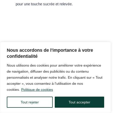
pour une touche sucrée et relevée.
Nous accordons de l'importance à votre
confidentialité
Nous utilisons des cookies pour améliorer votre expérience
de navigation, diffuser des publicités ou du contenu
personnalisés et analyser notre trafic. En cliquant sur « Tout
accepter », vous consentez à l'utilisation de nos
5. Peut-on préparer les pilons de poulet à
cookies.
Politique de cookies
l’avance ?
Tout rejeter
Tout accepter
Oui, vous pouvez préparer les pilons à l’avance. Vous
pouvez les mariner et les laisser reposer au