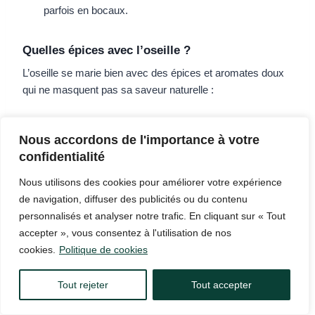
parfois en bocaux.
Quelles épices avec l’oseille ?
L’oseille se marie bien avec des épices et aromates doux
qui ne masquent pas sa saveur naturelle :
Le poivre blanc ou noir pour relever la sauce.
Nous accordons de l'importance à votre
Pour une note subtile de chaleur, optez pour le piment
confidentialité
d’Espelette.
Pour des saveurs complémentaires, on peut ajouter
Nous utilisons des cookies pour améliorer votre expérience
de l’estragon, de la ciboulette ou du persil.
de navigation, diffuser des publicités ou du contenu
personnalisés et analyser notre trafic. En cliquant sur « Tout
accepter », vous consentez à l'utilisation de nos
cookies.
Politique de cookies
Tout rejeter
Tout accepter