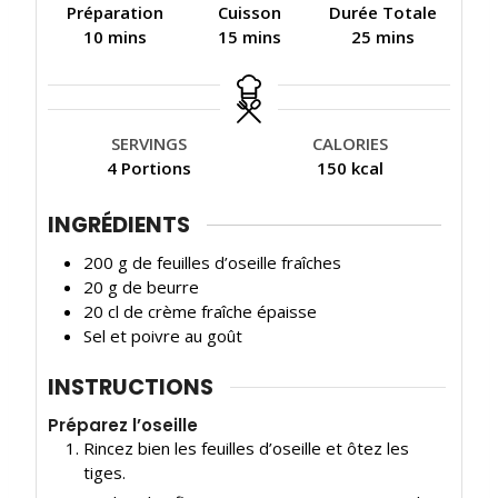
Préparation
Cuisson
Durée Totale
m
m
m
10
mins
15
mins
25
mins
i
i
i
n
n
n
u
u
u
t
t
t
SERVINGS
CALORIES
e
e
e
4
Portions
150
kcal
s
s
s
INGRÉDIENTS
200
g
de feuilles d’oseille fraîches
20
g
de beurre
20
cl
de crème fraîche épaisse
Sel et poivre au goût
INSTRUCTIONS
Préparez l’oseille
Rincez bien les feuilles d’oseille et ôtez les
tiges.